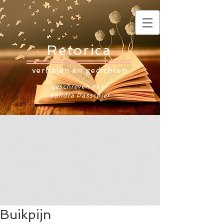
Retorica
verhalen en gedichten
geschreven door
Sandra Passchier
Buikpijn