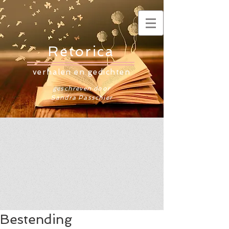
Retorica
verhalen en gedichten
geschreven door
Sandra Passchier
Bestending