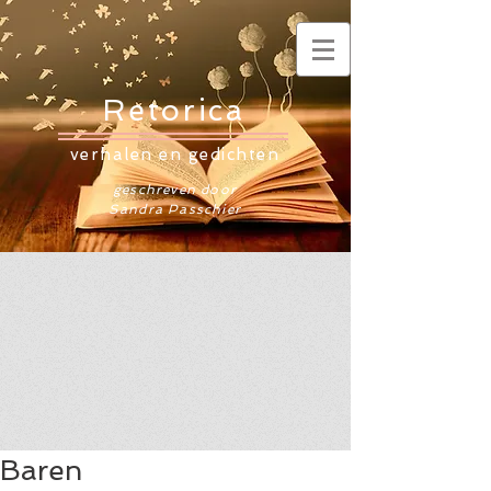
Retorica
verhalen en gedichten
geschreven door
Sandra Passchier
Baren