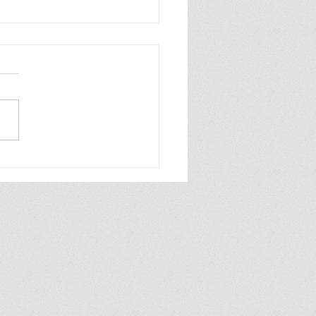
n zo blij, ik ben zo blij de
wereld is van mij ik praat
hard en ook heel grof dat
ik zelf best wel tof