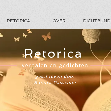
RETORICA
OVER
DICHTBUND
Retorica
verhalen en gedichten
geschreven door
Sandra Passchier