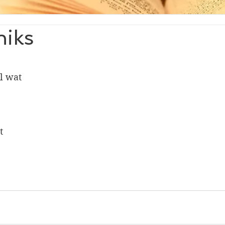
niks
el wat
t