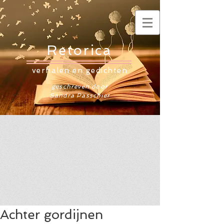
Retorica
verhalen en gedichten
geschreven door
Sandra Passchier
Achter gordijnen