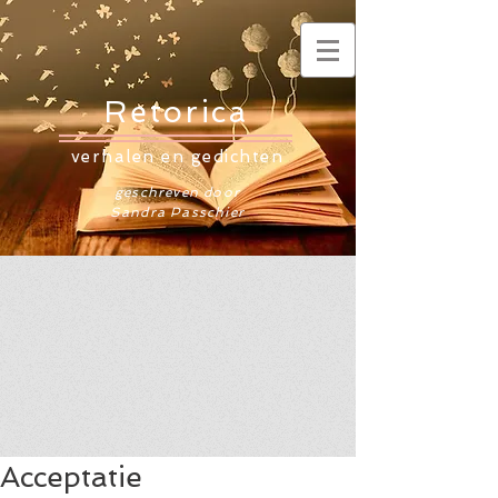
Retorica
verhalen en gedichten
geschreven door
Sandra Passchier
Acceptatie