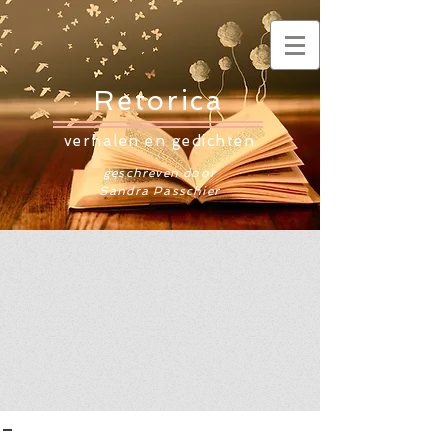
Retorica
verhalen en gedichten
geschreven door
Sandra Passchier
-