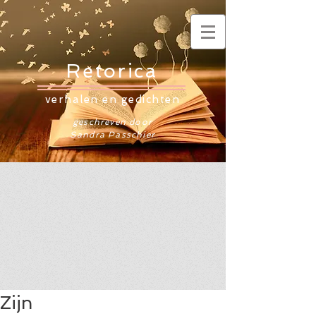
Retorica
verhalen en gedichten
geschreven door
Sandra Passchier
Zijn