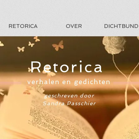
RETORICA
OVER
DICHTBUND
Retorica
verhalen en gedichten
geschreven door
Sandra Passchier