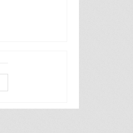
n zo blij, ik ben zo blij de
wereld is van mij ik praat
hard en ook heel grof dat
ik zelf best wel tof