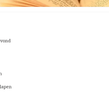
avond
n
slapen