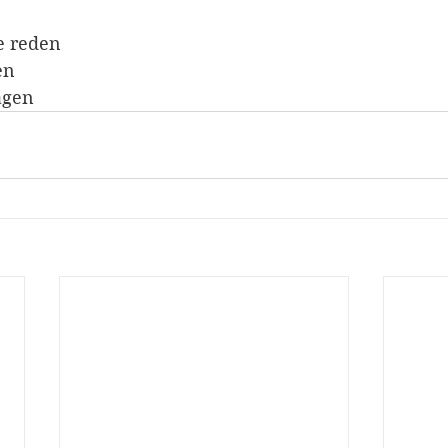
e reden
en 
agen