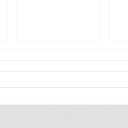
Blij
Blij
ik ben zo blij, ik ben zo blij de
ik be
hele wereld is van mij ik duld
hele 
gewoon geen gezeik ik heb
heel 
toch altijd gewoon gelijk
vind 