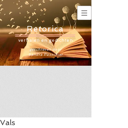
Retorica
verhalen en gedichten
geschreven door
Sandra Passchier
Vals