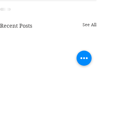
See All
Recent Posts
Blij
Blij