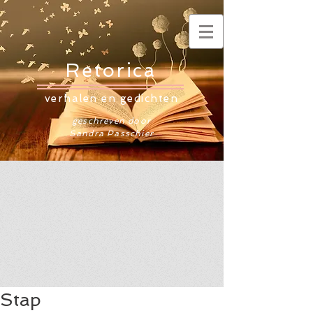
Retorica
verhalen en gedichten
geschreven door
Sandra Passchier
Stap