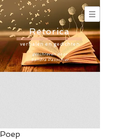
Retorica
verhalen en gedichten
geschreven door
Sandra Passchier
Poep