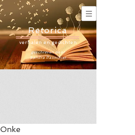
Retorica
verhalen en gedichten
geschreven door
Sandra Passchier
Onke