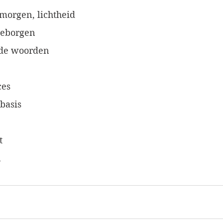
 morgen, lichtheid
geborgen
nde woorden
es 
basis 
t
n