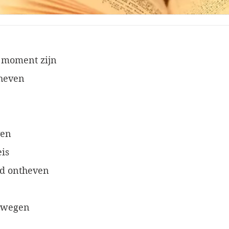
 moment zijn
rheven
ven
eis
ld ontheven
zwegen