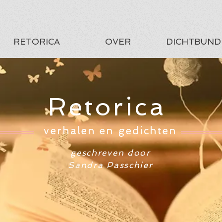
RETORICA
OVER
DICHTBUND
Retorica
verhalen en gedichten
geschreven door
Sandra Passchier