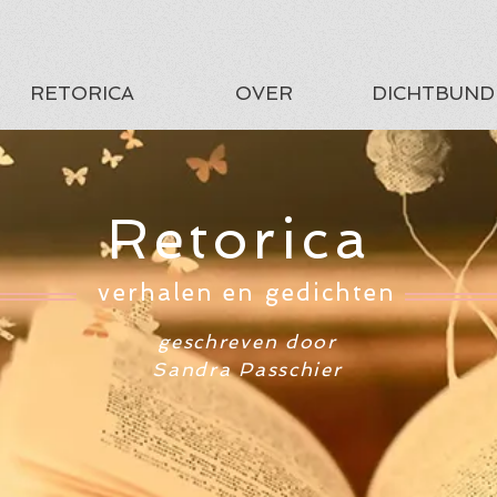
RETORICA
OVER
DICHTBUND
Retorica
verhalen en gedichten
geschreven door
Sandra Passchier