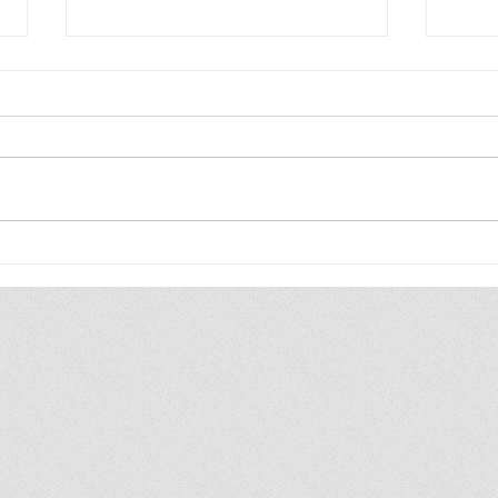
Blij
Blij
ik ben zo blij, ik ben zo blij de
ik be
hele wereld is van mij ik duld
hele 
gewoon geen gezeik ik heb
heel 
toch altijd gewoon gelijk
vind 