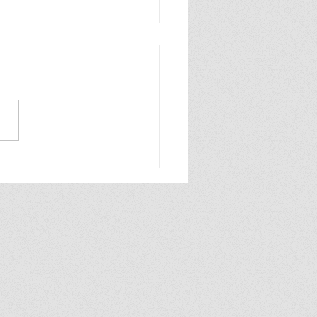
n zo blij, ik ben zo blij de
wereld is van mij ik praat
hard en ook heel grof dat
ik zelf best wel tof