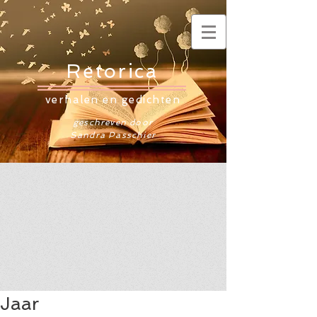
Retorica
verhalen en gedichten
geschreven door
Sandra Passchier
Jaar