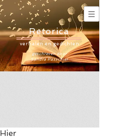
Retorica
verhalen en gedichten
geschreven door
Sandra Passchier
Hier