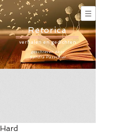
Retorica
verhalen en gedichten
geschreven door
Sandra Passchier
Hard