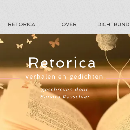
RETORICA
OVER
DICHTBUND
Retorica
verhalen en gedichten
geschreven door
Sandra Passchier