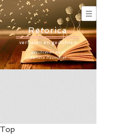
Retorica
verhalen en gedichten
geschreven door
Sandra Passchier
Top