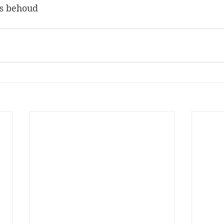
ns behoud