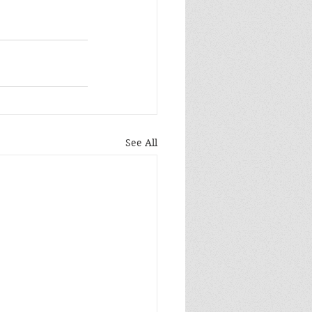
See All