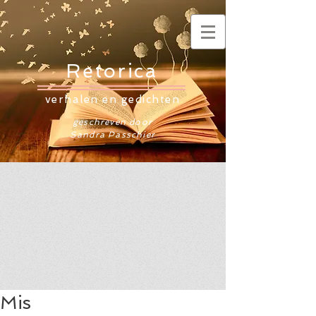
Retorica
verhalen en gedichten
geschreven door
Sandra Passchier
Mis