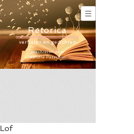
Retorica
verhalen en gedichten
geschreven door
Sandra Passchier
Lof