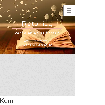
Retorica
verhalen en gedichten
geschreven door
Sandra Passchier
Kom