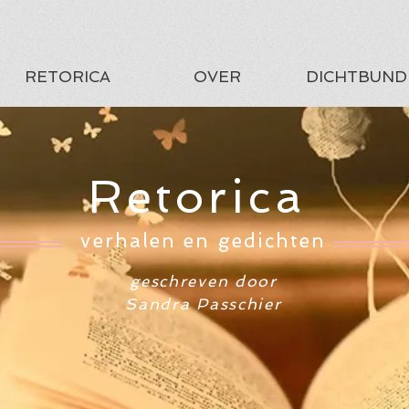
RETORICA
OVER
DICHTBUND
Retorica
verhalen en gedichten
geschreven door
Sandra Passchier