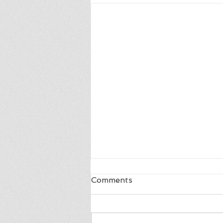
Blij
Comments
ik ben zo blij, ik ben zo blij de
hele wereld is van mij ga opzij,
ik moet erbij in de rij is niks