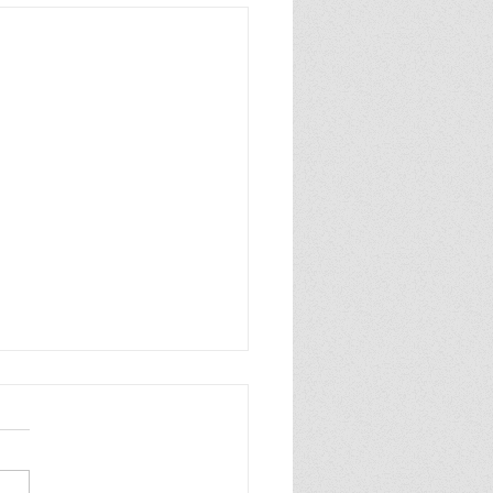
n zo blij, ik ben zo blij de
wereld is van mij ik praat
hard en ook heel grof dat