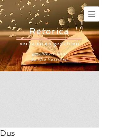
Retorica
verhalen en gedichten
geschreven door
Sandra Passchier
Dus