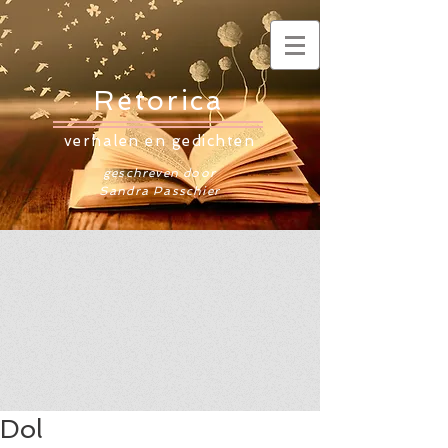
Retorica
verhalen en gedichten
geschreven door
Sandra Passchier
Dol