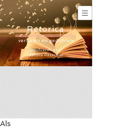
Retorica
verhalen en gedichten
geschreven door
Sandra Passchier
Als