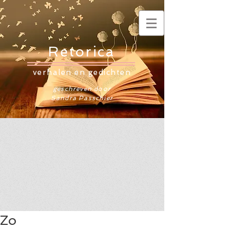
Retorica
verhalen en gedichten
geschreven door
Sandra Passchier
Zo