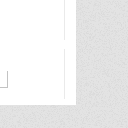
n zo blij, ik ben zo blij de
wereld is van mij ik praat
hard en ook heel grof dat
ik zelf best wel tof