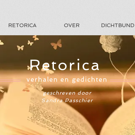
RETORICA
OVER
DICHTBUND
Retorica
verhalen en gedichten
geschreven door
Sandra Passchier