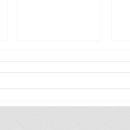
Blij
Blij
ik ben zo blij, ik ben zo blij de
ik be
hele wereld is van mij ik duld
hele 
gewoon geen gezeik ik heb
heel 
toch altijd gewoon gelijk
vind 