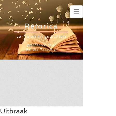
Retorica
verhalen en gedichten
geschreven door
Sandra Passchier
Uitbraak