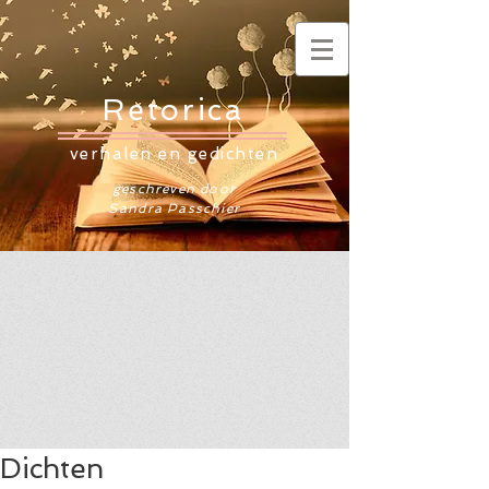
Retorica
verhalen en gedichten
geschreven door
Sandra Passchier
Dichten