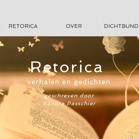
RETORICA
OVER
DICHTBUND
Retorica
verhalen en gedichten
geschreven door
Sandra Passchier