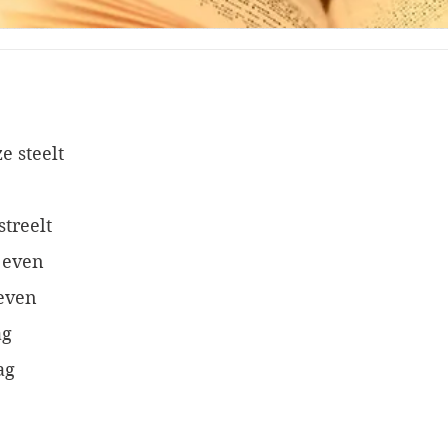
e steelt
treelt
 even
reven
ag
ag