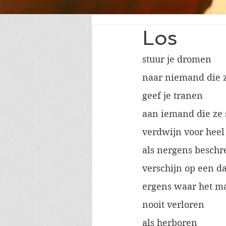
Los
stuur je dromen
naar niemand die z
geef je tranen
aan iemand die ze s
verdwijn voor heel
als nergens besch
verschijn op een d
ergens waar het m
nooit verloren
als herboren