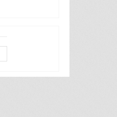
n zo blij, ik ben zo blij de
wereld is van mij ik praat
hard en ook heel grof dat
ik zelf best wel tof