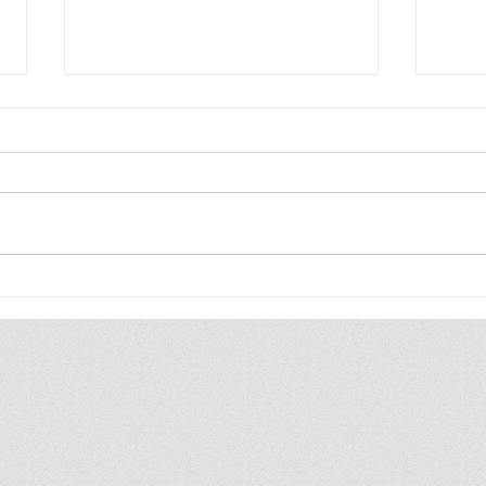
Blij
Blij
ik ben zo blij, ik ben zo blij de
ik be
hele wereld is van mij ik duld
hele 
gewoon geen gezeik ik heb
heel 
toch altijd gewoon gelijk
vind 